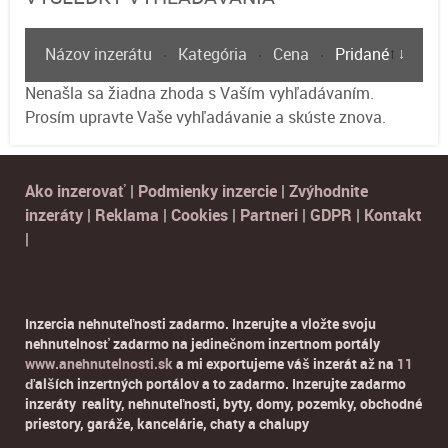
Názov inzerátu
Kategória
Cena
Pridané
Nenašla sa žiadna zhoda s Vaším vyhľadávaním.
Prosím upravte Vaše vyhľadávanie a skúste znova.
Ako inzerovať
|
Podmienky inzercie
|
Zvýhodnite
inzeráty
|
Reklama
|
Cookies
|
Partneri
|
GDPR
|
Kontakt
|
Inzercia nehnuteľnosti zadarmo. Inzerujte a vložte svoju
nehnutelnosť zadarmo na jedinečnom inzertnom portály
www.anehnutelnosti.sk
a mi exportujeme váš inzerát až na
11
ďalších inzertných portálov a to zadarmo. Inzerujte zadarmo
inzeráty reality, nehnuteľnosti, byty, domy, pozemky, obchodné
priestory, garáže, kancelárie, chaty a chalupy